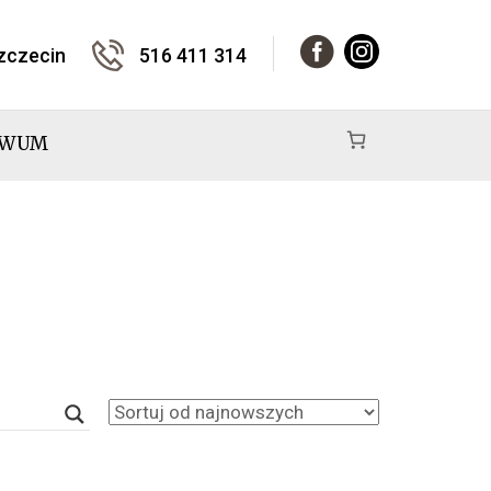
Szczecin
516 411 314
IWUM