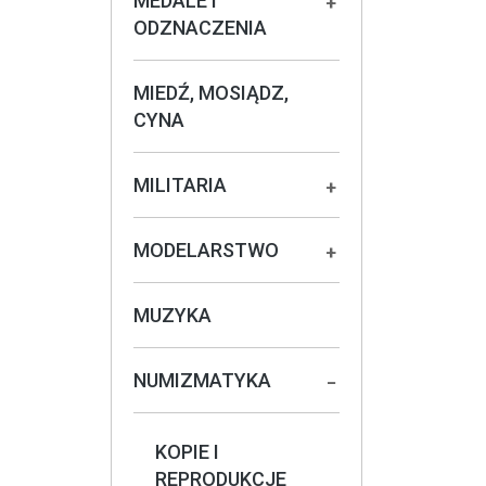
MEDALE I
+
ODZNACZENIA
MIEDŹ, MOSIĄDZ,
CYNA
MILITARIA
+
MODELARSTWO
+
MUZYKA
NUMIZMATYKA
−
KOPIE I
REPRODUKCJE