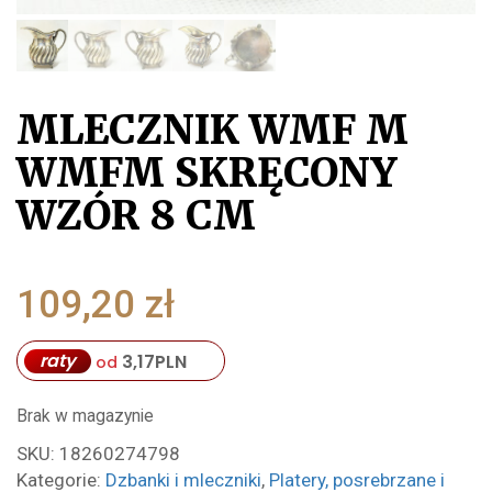
MLECZNIK WMF M
WMFM SKRĘCONY
WZÓR 8 CM
109,20
zł
raty
3,17
PLN
od
Brak w magazynie
SKU:
18260274798
Kategorie:
Dzbanki i mleczniki
,
Platery, posrebrzane i