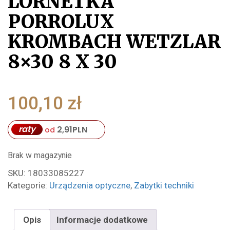
LORNETKA
PORROLUX
KROMBACH WETZLAR
8×30 8 X 30
100,10
zł
raty
2,91
PLN
od
Brak w magazynie
SKU:
18033085227
Kategorie:
Urządzenia optyczne
,
Zabytki techniki
Opis
Informacje dodatkowe