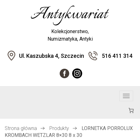
Kolekcjonerstwo,
Numizmatyka, Antyki
Ul. Kaszubska 4, Szczecin
516 411 314
T
o
g
g
l
Strona główna
Produkty
LORNETKA PORROLUX
e
KROMBACH WETZLAR 8×30 8 x 30